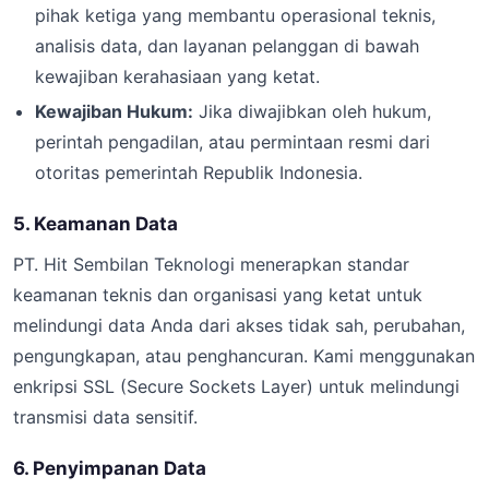
pihak ketiga yang membantu operasional teknis,
analisis data, dan layanan pelanggan di bawah
kewajiban kerahasiaan yang ketat.
Kewajiban Hukum:
Jika diwajibkan oleh hukum,
perintah pengadilan, atau permintaan resmi dari
otoritas pemerintah Republik Indonesia.
5. Keamanan Data
PT. Hit Sembilan Teknologi menerapkan standar
keamanan teknis dan organisasi yang ketat untuk
melindungi data Anda dari akses tidak sah, perubahan,
pengungkapan, atau penghancuran. Kami menggunakan
enkripsi SSL (Secure Sockets Layer) untuk melindungi
transmisi data sensitif.
6. Penyimpanan Data