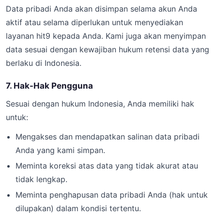
Data pribadi Anda akan disimpan selama akun Anda
aktif atau selama diperlukan untuk menyediakan
layanan hit9 kepada Anda. Kami juga akan menyimpan
data sesuai dengan kewajiban hukum retensi data yang
berlaku di Indonesia.
7. Hak-Hak Pengguna
Sesuai dengan hukum Indonesia, Anda memiliki hak
untuk:
Mengakses dan mendapatkan salinan data pribadi
Anda yang kami simpan.
Meminta koreksi atas data yang tidak akurat atau
tidak lengkap.
Meminta penghapusan data pribadi Anda (hak untuk
dilupakan) dalam kondisi tertentu.