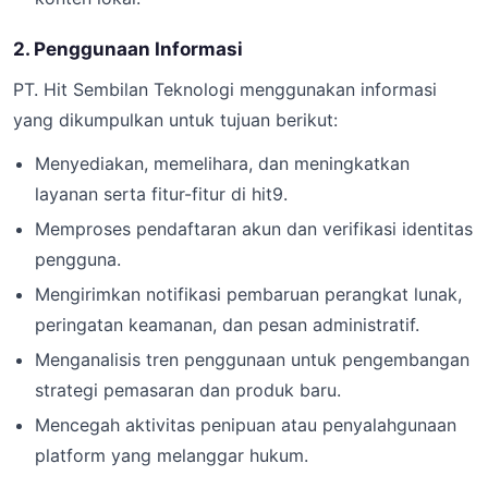
2. Penggunaan Informasi
PT. Hit Sembilan Teknologi menggunakan informasi
yang dikumpulkan untuk tujuan berikut:
Menyediakan, memelihara, dan meningkatkan
layanan serta fitur-fitur di hit9.
Memproses pendaftaran akun dan verifikasi identitas
pengguna.
Mengirimkan notifikasi pembaruan perangkat lunak,
peringatan keamanan, dan pesan administratif.
Menganalisis tren penggunaan untuk pengembangan
strategi pemasaran dan produk baru.
Mencegah aktivitas penipuan atau penyalahgunaan
platform yang melanggar hukum.