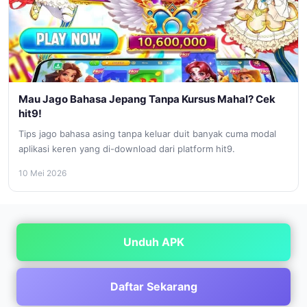
Mau Jago Bahasa Jepang Tanpa Kursus Mahal? Cek
hit9!
Tips jago bahasa asing tanpa keluar duit banyak cuma modal
aplikasi keren yang di-download dari platform hit9.
10 Mei 2026
Unduh APK
Daftar Sekarang