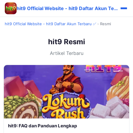
hit9 Official Website - hit9 Daftar Akun Terbaru ✅
hit9 Official Website - hit9 Daftar Akun Terbaru ✅
›
Resmi
hit9 Resmi
Artikel Terbaru
hit9: FAQ dan Panduan Lengkap