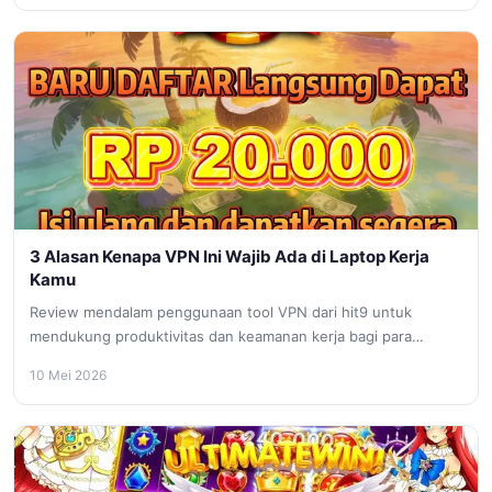
3 Alasan Kenapa VPN Ini Wajib Ada di Laptop Kerja
Kamu
Review mendalam penggunaan tool VPN dari hit9 untuk
mendukung produktivitas dan keamanan kerja bagi para
pekerja kantoran.
10 Mei 2026