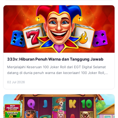
333v: Hiburan Penuh Warna dan Tanggung Jawab
Menjelajahi Keseruan 100 Joker Roll dari EGT Digital Selamat
datang di dunia penuh warna dan keceriaan! 100 Joker Roll,
sebuah...
02 Jul 2026