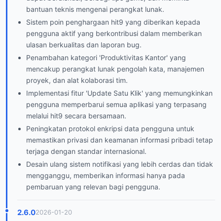
bantuan teknis mengenai perangkat lunak.
Sistem poin penghargaan hit9 yang diberikan kepada
pengguna aktif yang berkontribusi dalam memberikan
ulasan berkualitas dan laporan bug.
Penambahan kategori 'Produktivitas Kantor' yang
mencakup perangkat lunak pengolah kata, manajemen
proyek, dan alat kolaborasi tim.
Implementasi fitur 'Update Satu Klik' yang memungkinkan
pengguna memperbarui semua aplikasi yang terpasang
melalui hit9 secara bersamaan.
Peningkatan protokol enkripsi data pengguna untuk
memastikan privasi dan keamanan informasi pribadi tetap
terjaga dengan standar internasional.
Desain ulang sistem notifikasi yang lebih cerdas dan tidak
mengganggu, memberikan informasi hanya pada
pembaruan yang relevan bagi pengguna.
2.6.0
2026-01-20