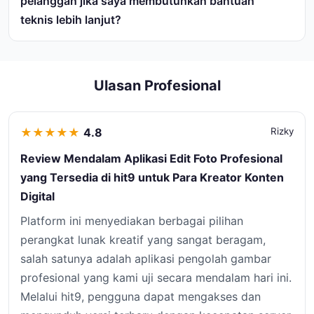
pelanggan jika saya membutuhkan bantuan
teknis lebih lanjut?
Ulasan Profesional
★
★
★
★
★
4.8
Rizky
Review Mendalam Aplikasi Edit Foto Profesional
yang Tersedia di hit9 untuk Para Kreator Konten
Digital
Platform ini menyediakan berbagai pilihan
perangkat lunak kreatif yang sangat beragam,
salah satunya adalah aplikasi pengolah gambar
profesional yang kami uji secara mendalam hari ini.
Melalui hit9, pengguna dapat mengakses dan