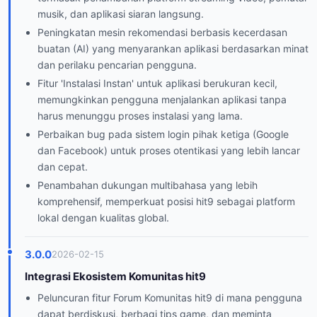
musik, dan aplikasi siaran langsung.
Peningkatan mesin rekomendasi berbasis kecerdasan
buatan (AI) yang menyarankan aplikasi berdasarkan minat
dan perilaku pencarian pengguna.
Fitur 'Instalasi Instan' untuk aplikasi berukuran kecil,
memungkinkan pengguna menjalankan aplikasi tanpa
harus menunggu proses instalasi yang lama.
Perbaikan bug pada sistem login pihak ketiga (Google
dan Facebook) untuk proses otentikasi yang lebih lancar
dan cepat.
Penambahan dukungan multibahasa yang lebih
komprehensif, memperkuat posisi hit9 sebagai platform
lokal dengan kualitas global.
3.0.0
2026-02-15
Integrasi Ekosistem Komunitas hit9
Peluncuran fitur Forum Komunitas hit9 di mana pengguna
dapat berdiskusi, berbagi tips game, dan meminta