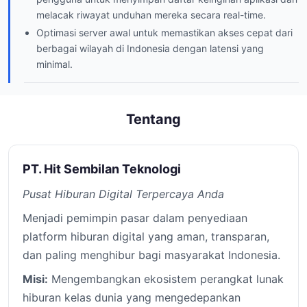
melacak riwayat unduhan mereka secara real-time.
Optimasi server awal untuk memastikan akses cepat dari
berbagai wilayah di Indonesia dengan latensi yang
minimal.
Tentang
PT. Hit Sembilan Teknologi
Pusat Hiburan Digital Terpercaya Anda
Menjadi pemimpin pasar dalam penyediaan
platform hiburan digital yang aman, transparan,
dan paling menghibur bagi masyarakat Indonesia.
Misi:
Mengembangkan ekosistem perangkat lunak
hiburan kelas dunia yang mengedepankan