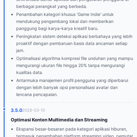
berbagai perangkat yang berbeda.
Penambahan kategori khusus 'Game Indie' untuk
mendukung pengembang lokal dan memberikan
panggung bagi karya-karya kreatif baru.
Peningkatan sistem deteksi aplikasi berbahaya yang lebih
proaktif dengan pembaruan basis data ancaman setiap
jam.
Optimalisasi algoritma kompresi file unduhan yang mampu
mengurangi ukuran file hingga 20% tanpa mengurangi
kualitas data.
Antarmuka manajemen profil pengguna yang diperbarui
dengan lebih banyak opsi personalisasi avatar dan
lencana pencapaian.
3.5.0
2026-03-10
Optimasi Konten Multimedia dan Streaming
Ekspansi besar-besaran pada kategori aplikasi hiburan,
termasuk penambahan platform streaming video, pemutar