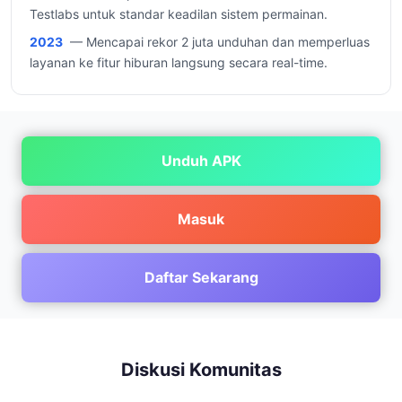
Testlabs untuk standar keadilan sistem permainan.
2023
— Mencapai rekor 2 juta unduhan dan memperluas
layanan ke fitur hiburan langsung secara real-time.
Unduh APK
Masuk
Daftar Sekarang
Diskusi Komunitas