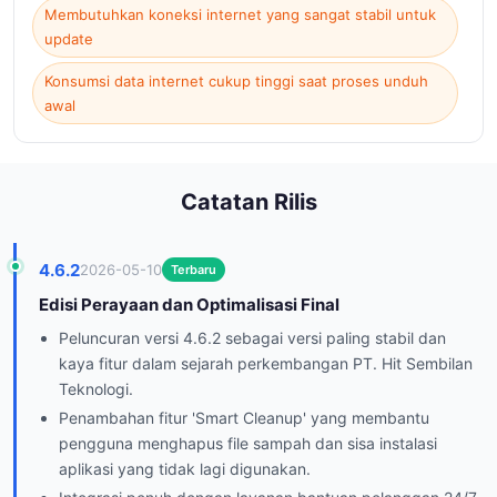
Membutuhkan koneksi internet yang sangat stabil untuk
update
Konsumsi data internet cukup tinggi saat proses unduh
awal
Catatan Rilis
4.6.2
2026-05-10
Terbaru
Edisi Perayaan dan Optimalisasi Final
Peluncuran versi 4.6.2 sebagai versi paling stabil dan
kaya fitur dalam sejarah perkembangan PT. Hit Sembilan
Teknologi.
Penambahan fitur 'Smart Cleanup' yang membantu
pengguna menghapus file sampah dan sisa instalasi
aplikasi yang tidak lagi digunakan.