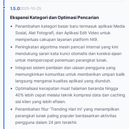
1.5.0
2025-10-25
Ekspansi Kategori dan Optimasi Pencarian
Penambahan kategori besar baru termasuk aplikasi Media
Sosial, Alat Fotografi, dan Aplikasi Edit Video untuk
memperluas cakupan layanan platform hit9.
Peningkatan algoritma mesin pencari internal yang kini
mendukung saran kata kunci otomatis dan koreksi ejaan
untuk mempercepat penemuan perangkat lunak.
Integrasi sistem penilaian dan ulasan pengguna yang
memungkinkan komunitas untuk memberikan umpan balik
langsung mengenai kualitas aplikasi yang diunduh.
Optimalisasi kecepatan muat halaman beranda hingga
40% lebih cepat melalui teknik kompresi data dan caching
sisi klien yang lebih efisien.
Penambahan fitur 'Trending Hari Ini' yang menampilkan
perangkat lunak paling populer berdasarkan aktivitas
pengguna dalam 24 jam terakhir.