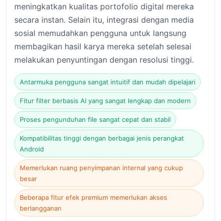
meningkatkan kualitas portofolio digital mereka
secara instan. Selain itu, integrasi dengan media
sosial memudahkan pengguna untuk langsung
membagikan hasil karya mereka setelah selesai
melakukan penyuntingan dengan resolusi tinggi.
Antarmuka pengguna sangat intuitif dan mudah dipelajari
Fitur filter berbasis AI yang sangat lengkap dan modern
Proses pengunduhan file sangat cepat dan stabil
Kompatibilitas tinggi dengan berbagai jenis perangkat
Android
Memerlukan ruang penyimpanan internal yang cukup
besar
Beberapa fitur efek premium memerlukan akses
berlangganan