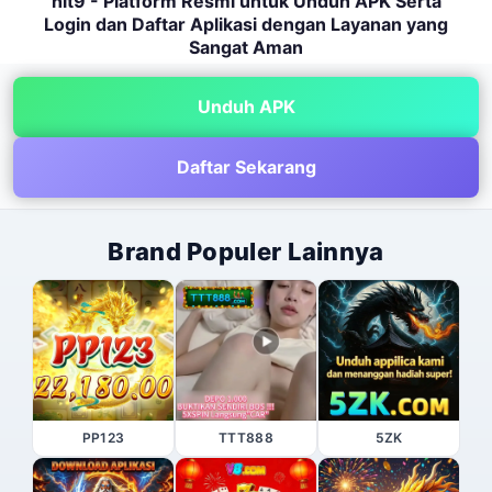
hit9 - Platform Resmi untuk Unduh APK Serta
Login dan Daftar Aplikasi dengan Layanan yang
Sangat Aman
Unduh APK
Daftar Sekarang
Brand Populer Lainnya
PP123
TTT888
5ZK